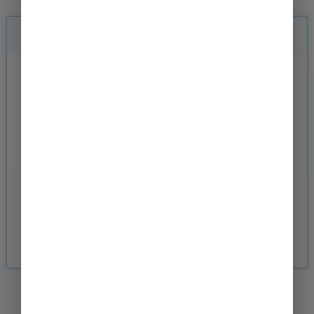
Zaloguj się
Aby przejść dalej, zaloguj się swoim kontem.
ZALOGUJ