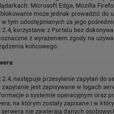
ądarkach: Microsoft Edge, Mozilla Firefo
zablokowanie może jednak prowadzić do u
u, w tym udostępnianych za jego pośredn
kt 2.4, korzystanie z Portalu bez dokony
wnoznaczne z wyrażeniem zgody na używan
rządzenia końcowego.
rwera
t 2.4, następuje przesyłanie zapytań do s
 zapytanie jest zapisywane w logach serw
ormacje o systemie operacyjnym oraz prz
rwera, na którym zostały zapisane i w kt
ogi serwera nie zawierają danych osobowy