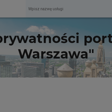
Wyszukaj usługę
prywatności por
Warszawa"