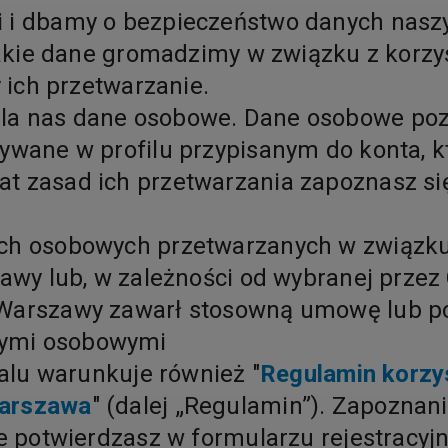
i i dbamy o bezpieczeństwo danych nasz
, jakie dane gromadzimy w związku z korz
y ich przetwarzanie.
dla nas dane osobowe. Dane osobowe poz
ywane w profilu przypisanym do konta, k
at zasad ich przetwarzania zapoznasz s
ch osobowych przetwarzanych w związku 
awy lub, w zależności od wybranej przez C
 Warszawy zawarł stosowną umowę lub p
nymi osobowymi
talu warunkuje również "
Regulamin korzy
Warszawa
" (dalej „Regulamin”). Zapoznan
nie potwierdzasz w formularzu rejestracy